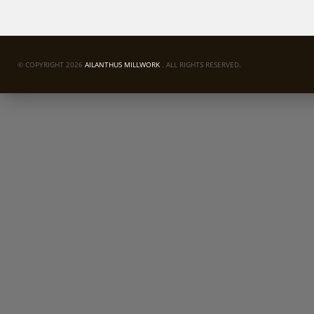
© COPYRIGHT 2026
AILANTHUS MILLWORK
. ALL RIGHTS RESERVED.